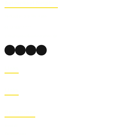
Autoankauf Netphen
Verkaufen Sie Ihr Auto
015236853777
info@autoankauf-netphen.de
Links
Links
Rechtliches
Kontakt
Datenschutz