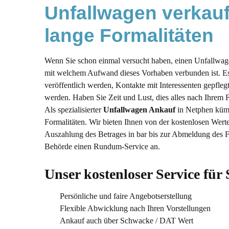
Unfallwagen verkauf
Verkaufen oder reparieren lassen: Eine Entsch
Wieviel ist mein Unfallwagen noch Wert?
lange Formalitäten
Wie bemessen wir den Preis für Ihren Gebrau
Wenn Sie schon einmal versucht haben, einen Unfallwag
Hier die häufigsten Fragen zu einem Autoverk
mit welchem Aufwand dieses Vorhaben verbunden ist. Es 
Unfallwagen gehen oftmals direkt nach dem 
veröffentlich werden, Kontakte mit Interessenten gepfleg
Unfallwagen Export nach Afrika
werden. Haben Sie Zeit und Lust, dies alles nach Ihrem 
Als spezialisierter
Unfallwagen Ankauf
in Netphen küm
Formalitäten. Wir bieten Ihnen von der kostenlosen Wert
Auszahlung des Betrages in bar bis zur Abmeldung des F
Behörde einen Rundum-Service an.
Unser kostenloser Service für 
Persönliche und faire Angebotserstellung
Flexible Abwicklung nach Ihren Vorstellungen
Ankauf auch über Schwacke / DAT Wert