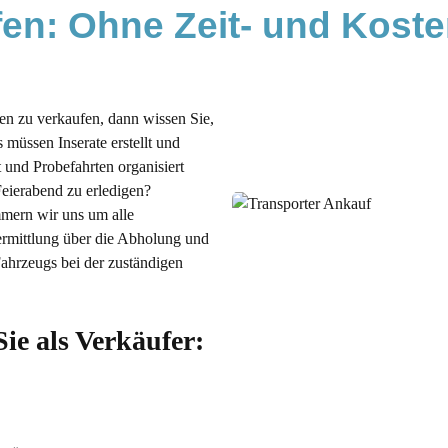
en: Ohne Zeit- und Koste
eidungshilfe
chten?
en zu verkaufen, dann wissen Sie,
auf mit Unfall- oder Getriebeschaden
müssen Inserate erstellt und
Ankauf in den Export
t und Probefahrten organisiert
Feierabend zu erledigen?
mern wir uns um alle
ermittlung über die Abholung und
ahrzeugs bei der zuständigen
Sie als Verkäufer: