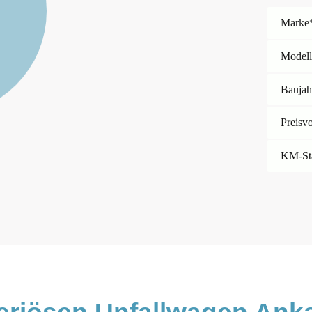
Marke
Model
Baujah
Preisv
KM-St