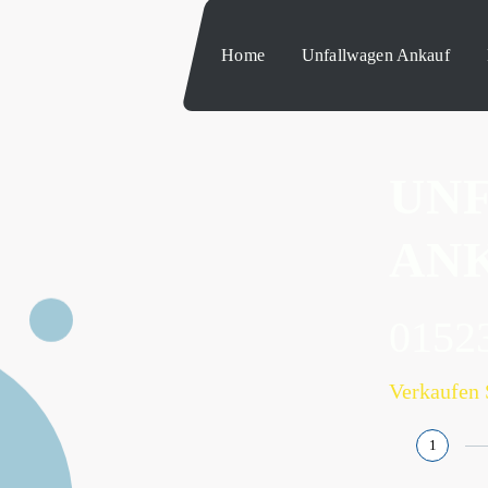
Home
Unfallwagen Ankauf
UN
AN
0152
Verkaufen 
1