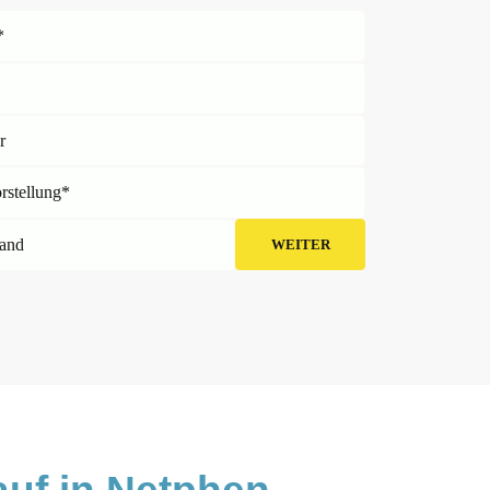
*
l
r
orstellung*
and
WEITER