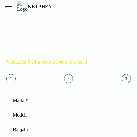
NETPHEN
PKW ANKAUF NETPHEN
015236853777
Verkaufen Sie Ihr Auto sicher und schnell
1
2
3
Marke*
Modell
Baujahr